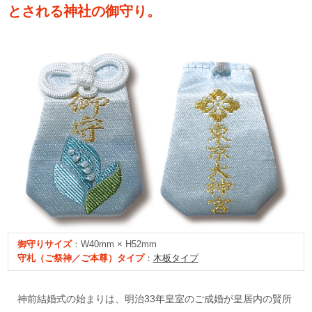
とされる神社の御守り。
御守り
サイズ
：W40mm × H52mm
守札（ご祭神／ご本尊）タイプ
：
木板タイプ
神前結婚式の始まりは、明治33年皇室のご成婚が皇居内の賢所