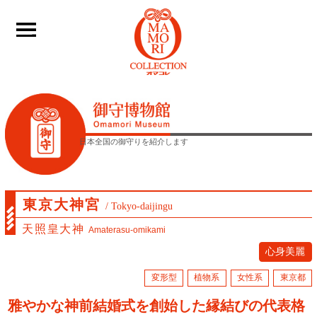
____
日本全国の御守りを紹介します
東京大神宮
/ Tokyo-daijingu
天照皇大神
Amaterasu-omikami
心身美麗
変形型
植物系
女性系
東京都
雅やかな神前結婚式を創始した縁結びの代表格