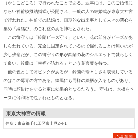
（かしこどころ）で行われたことである。翌年には、このご婚儀に
ならい神前模擬結婚式が公開され、一般の人の結婚式が東京大神宮
で行われた。神前での結婚は、画期的な出来事として人々の関心を
集め「縁結び」のご利益のある神社とされた。
この御守りは「鈴蘭ビーズ守り」といい、花の部分がビーズがあ
しらわれている。完全に固定されているので揺れることは無いのが
少し残念だが、この御守りの形が鈴蘭の花のシルエットで愛らしく
て良い。鈴蘭は「幸福が訪れる」という花言葉を持つ。
他の色として薄ピンクがあるが、鈴蘭の瑞々しさを表現している
のはこの薄青の方である。絵馬にも同様の絵柄が入るものがあり、
同時に願掛けをすると更に効果的となるだろう。 守札は、木板をベ
ースに薄和紙で包まれたものとなる。
東京大神宮
の情報
住所：東京都千代田区富士見2-4-1
心身美麗