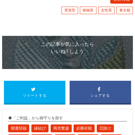
変形型
植物系
女性系
東京都
この記事が気に入ったら
いいね ! しよう
ツイートする
シェアする
◆「
ご利益
」から
御守り
を探す
開運招福
縁結び
商売繁盛
必勝祈願
厄除け