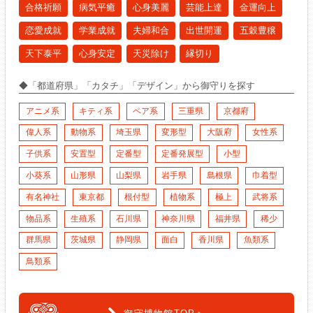
合格祈願
病気平癒
心身美麗
芸能上達
金運向上
恋愛成就
学業成就
夫婦和合
出世開運
五穀豊穣
天下泰平
心身安定
天災除け
縁切り
◆「都道府県」「カタチ」「デザイン」から
御守り
を探す
アニメ系
キティ系
ペア系
三重県
京都府
偉人系
動物系
埼玉県
変形型
大阪府
女性系
子供系
安置型
定番型
定番発展型
小型
小葵系
山形県
山梨県
岩手県
島根県
巾着型
有名神社
東京都
根付型
植物系
極上
武将系
物品系
生殖系
石川県
神奈川県
福井県
稀少
群馬県
茨城県
静岡県
面白
香川県
魚類系
鳥類系