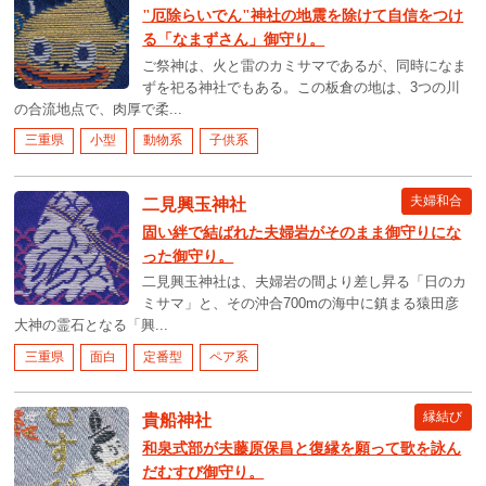
"厄除らいでん"神社の地震を除けて自信をつけ
る「なまずさん」御守り。
ご祭神は、火と雷のカミサマであるが、同時になま
ずを祀る神社でもある。この板倉の地は、3つの川
の合流地点で、肉厚で柔...
三重県
小型
動物系
子供系
夫婦和合
二見興玉神社
固い絆で結ばれた夫婦岩がそのまま御守りにな
った御守り。
二見興玉神社は、夫婦岩の間より差し昇る「日のカ
ミサマ」と、その沖合700mの海中に鎮まる猿田彦
大神の霊石となる「興...
三重県
面白
定番型
ペア系
縁結び
貴船神社
和泉式部が夫藤原保昌と復縁を願って歌を詠ん
だむすび御守り。