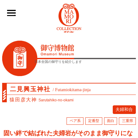
____
日本全国の御守りを紹介します
二見興玉神社
/ Futamiokitama-jinja
猿田彦大神
Sarutahiko-no-okami
夫婦和合
ペア系
定番型
面白
三重県
固い絆で結ばれた夫婦岩がそのまま御守りにな