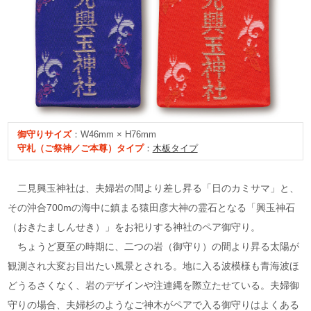
御守り
サイズ
：W46mm × H76mm
守札（ご祭神／ご本尊）タイプ
：
木板タイプ
二見興玉神社は、夫婦岩の間より差し昇る「日のカミサマ」と、
その沖合700mの海中に鎮まる猿田彦大神の霊石となる「興玉神石
（おきたましんせき）」をお祀りする神社のペア御守り。
ちょうど夏至の時期に、二つの岩（御守り）の間より昇る太陽が
観測され大変お目出たい風景とされる。地に入る波模様も青海波ほ
どうるさくなく、岩のデザインや注連縄を際立たせている。夫婦御
守りの場合、夫婦杉のようなご神木がペアで入る御守りはよくある