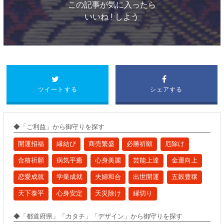
この記事が気に入ったら
いいね ! しよう
ツイートする
シェアする
◆「
ご利益
」から
御守り
を探す
開運招福
縁結び
商売繁盛
必勝祈願
厄除け
合格祈願
病気平癒
心身美麗
芸能上達
金運向上
恋愛成就
学業成就
夫婦和合
出世開運
五穀豊穣
天下泰平
心身安定
天災除け
縁切り
◆「都道府県」「カタチ」「デザイン」から
御守り
を探す