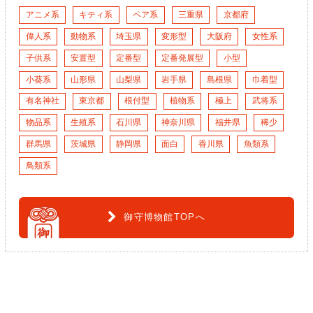
アニメ系
キティ系
ペア系
三重県
京都府
偉人系
動物系
埼玉県
変形型
大阪府
女性系
子供系
安置型
定番型
定番発展型
小型
小葵系
山形県
山梨県
岩手県
島根県
巾着型
有名神社
東京都
根付型
植物系
極上
武将系
物品系
生殖系
石川県
神奈川県
福井県
稀少
群馬県
茨城県
静岡県
面白
香川県
魚類系
鳥類系
御守博物館TOPへ