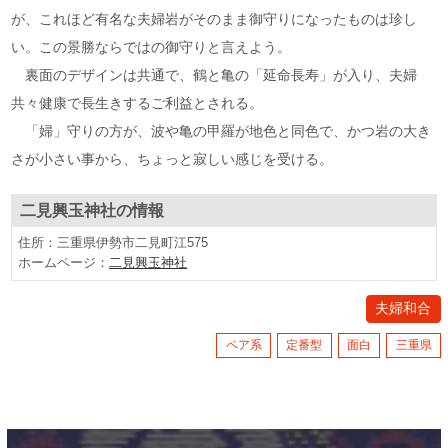
が、これほど有名な夫婦岩がそのまま御守りになったものは珍し
い。この景勝ならではの御守りと言えよう。
裏面のデザインは共通で、鶴と亀の「延命長寿」が入り、夫婦
共々健康で長生きするご利益とされる。
「婦」守りの方が、波や亀の甲羅が地色と同色で、かつ岩の大き
さが小さい事から、ちょっと寂しい感じを受ける。
二見興玉神社
の情報
住所：三重県伊勢市二見町江575
ホームページ：
二見興玉神社
夫婦和合
ペア系
定番型
面白
三重県