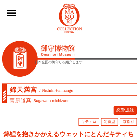
____
日本全国の御守りを紹介します
錦天満宮
/ Nishiki-tenmangu
菅原道真
Sugawara-michizane
恋愛成就
キティ系
定番型
京都府
錦鯉を抱きかかえるウェットにとんだキティち