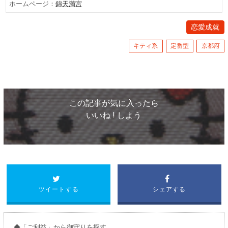
ホームページ：
錦天満宮
恋愛成就
キティ系
定番型
京都府
この記事が気に入ったら
いいね ! しよう
ツイートする
シェアする
◆「
ご利益
」から
御守り
を探す