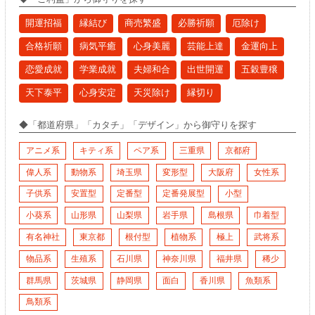
開運招福
縁結び
商売繁盛
必勝祈願
厄除け
合格祈願
病気平癒
心身美麗
芸能上達
金運向上
恋愛成就
学業成就
夫婦和合
出世開運
五穀豊穣
天下泰平
心身安定
天災除け
縁切り
◆「都道府県」「カタチ」「デザイン」から
御守り
を探す
アニメ系
キティ系
ペア系
三重県
京都府
偉人系
動物系
埼玉県
変形型
大阪府
女性系
子供系
安置型
定番型
定番発展型
小型
小葵系
山形県
山梨県
岩手県
島根県
巾着型
有名神社
東京都
根付型
植物系
極上
武将系
物品系
生殖系
石川県
神奈川県
福井県
稀少
群馬県
茨城県
静岡県
面白
香川県
魚類系
鳥類系