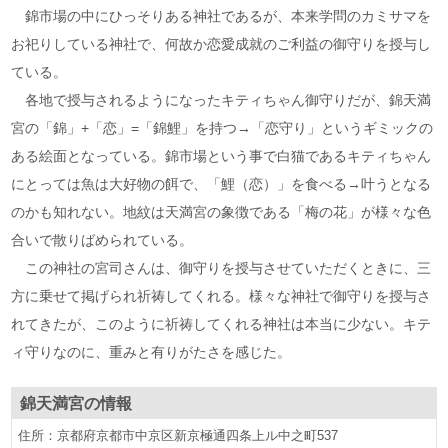
錦市場の中にひっそりある神社であるが、本来学問のカミサマを
お祀りしている神社で、何故か恋愛成就のご利益の御守りを授与し
ている。
各地で授与されるようになったキティちゃん御守りだが、錦天満
宮の「錦」+「恋」=「錦鯉」を持つ→「恋守り」というギミックの
ある絵面となっている。錦市場という事で白猫であるキティちゃん
にとっては魚は大好物の餌で、「鯉（恋）」を食べる→叶うとなる
のかも知れない。地紋は天満宮の象徴である「梅の花」が様々な色
合いで散りばめられている。
この神社の宮司さんは、御守りを授与させていただくときに、三
方に乗せて掲げられ祈祷してくれる。様々な神社で御守りを授与さ
れてきたが、このように祈祷してくれる神社は本当に少ない。キテ
ィ守りなのに、重みと有りがたさを感じた。
錦天満宮
の情報
住所：京都府京都市中京区新京極通四条上ル中之町537