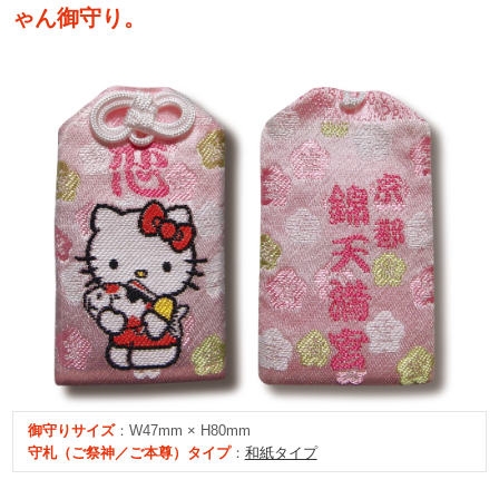
ゃん御守り。
御守り
サイズ
：W47mm × H80mm
守札（ご祭神／ご本尊）タイプ
：
和紙タイプ