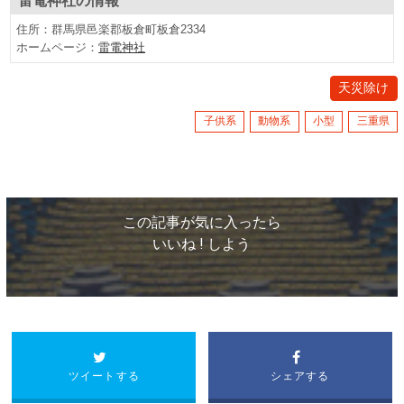
雷電神社
の情報
住所：群馬県邑楽郡板倉町板倉2334
ホームページ：
雷電神社
天災除け
子供系
動物系
小型
三重県
この記事が気に入ったら
いいね ! しよう
ツイートする
シェアする