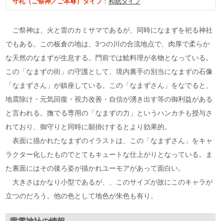
守札（ご祭神／ご本尊）タイプ
：
和紙タイプ
ご祭神は、火と雷のカミサマであるが、同時になまずを祀る神社
でもある。この板倉の地は、3つの川の合流地点で、肉厚で柔らか
な天然のなまずが生息する。門前では鯰料理が名物となっている。
この「なまずの街」の守護として、境内裏手の別当になまずの石像
「なまずさん」が鎮座している。この「なまずさん」をなでると、
地震除け・元気回復・視力改善・自信が湧き出す等の御利益がある
と言われる。撫でる専用の「なまずの力」というハンカチも授与さ
れており、御守りと同時に願掛けするとより効果的。
表面に描かれたなまずのイラストは、この「なまずさん」をキャ
ラクター化したものでとてもキュートな仕上がりとなっている。ま
た裏面にはその後ろ姿が描かれユーモアがあって面白い。
大きさはかなり小型であるが、、このサイズが故にこのキャラが
立つのだろう。他の色として地色が朱色も有り。