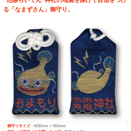
る「なまずさん」御守り。
御守り
サイズ
：W30mm × H55mm