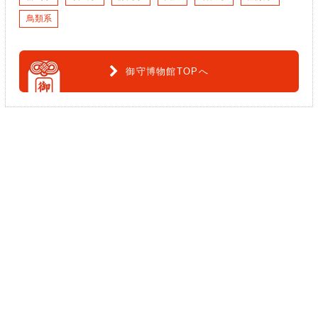
鳥類系
御守博物館TOPへ