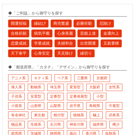
◆「
ご利益
」から
御守り
を探す
開運招福
縁結び
商売繁盛
必勝祈願
厄除け
合格祈願
病気平癒
心身美麗
芸能上達
金運向上
恋愛成就
学業成就
夫婦和合
出世開運
五穀豊穣
天下泰平
心身安定
天災除け
縁切り
◆「都道府県」「カタチ」「デザイン」から
御守り
を探す
アニメ系
キティ系
ペア系
三重県
京都府
偉人系
動物系
埼玉県
変形型
大阪府
女性系
子供系
安置型
定番型
定番発展型
小型
小葵系
山形県
山梨県
岩手県
島根県
巾着型
有名神社
東京都
根付型
植物系
極上
武将系
物品系
生殖系
石川県
神奈川県
福井県
稀少
群馬県
茨城県
静岡県
面白
香川県
魚類系