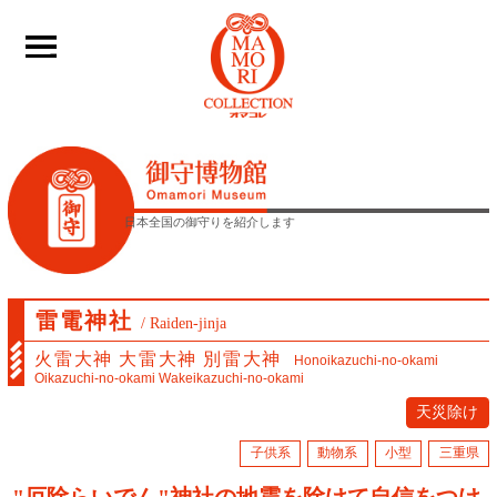
____
日本全国の御守りを紹介します
雷電神社
/ Raiden-jinja
火雷大神 大雷大神 別雷大神
Honoikazuchi-no-okami
Oikazuchi-no-okami Wakeikazuchi-no-okami
天災除け
子供系
動物系
小型
三重県
"厄除らいでん"神社の地震を除けて自信をつけ