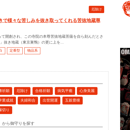
厄除け
きで様々な苦しみを抜き取ってくれる苦抜地蔵尊
って開創され、この寺院の本尊苦抜地蔵菩薩を自ら刻んだとさ
」抜き地蔵（東京巣鴨）の更に上を...
白
定番型
物品系
勝祈願
厄除け
合格祈願
病気平癒
心身美麗
学業成就
夫婦和合
出世開運
五穀豊穣
縁切り
」から御守りを探す