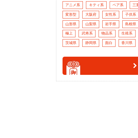
アニメ系
キティ系
ペア系
三
変形型
大阪府
女性系
子供系
山形県
山梨県
岩手県
島根県
極上
武将系
物品系
生殖系
茨城県
静岡県
面白
香川県