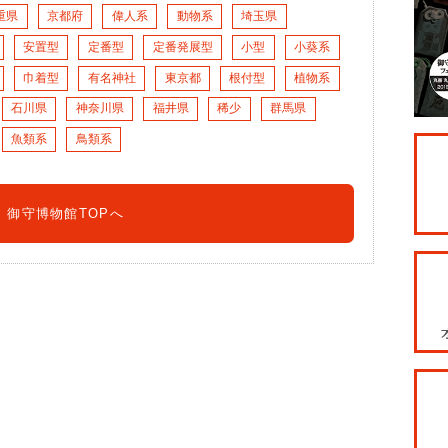
重県
京都府
偉人系
動物系
埼玉県
安置型
定番型
定番発展型
小型
小葵系
巾着型
有名神社
東京都
根付型
植物系
石川県
神奈川県
福井県
稀少
群馬県
魚類系
鳥類系
御守博物館TOPへ