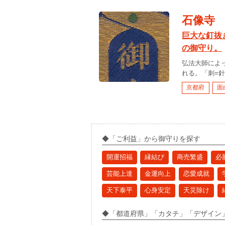
石像寺
巨大な釘抜
の御守り。
弘法大師によ
れる。「刺=針
京都府
面
◆「ご利益」から御守りを探す
開運招福
縁結び
商売繁盛
必
芸能上達
金運向上
恋愛成就
天下泰平
心身安定
天災除け
◆「都道府県」「カタチ」「デザイン