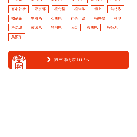
有名神社
東京都
根付型
植物系
極上
武将系
物品系
生殖系
石川県
神奈川県
福井県
稀少
群馬県
茨城県
静岡県
面白
香川県
魚類系
鳥類系
御守博物館TOPへ