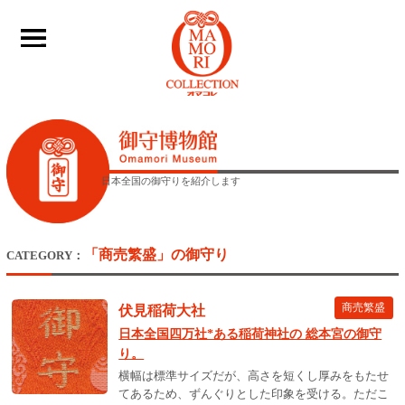
____
日本全国の御守りを紹介します
「商売繁盛」の御守り
CATEGORY：
商売繁盛
伏見稲荷大社
日本全国四万社*ある稲荷神社の 総本宮の御守
り。
横幅は標準サイズだが、高さを短くし厚みをもたせ
てあるため、ずんぐりとした印象を受ける。ただこ