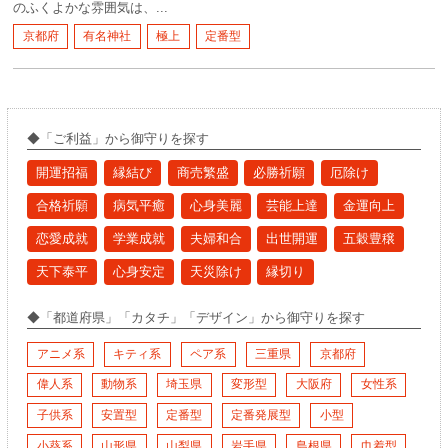
のふくよかな雰囲気は、...
京都府
有名神社
極上
定番型
◆「ご利益」から御守りを探す
開運招福
縁結び
商売繁盛
必勝祈願
厄除け
合格祈願
病気平癒
心身美麗
芸能上達
金運向上
恋愛成就
学業成就
夫婦和合
出世開運
五穀豊穣
天下泰平
心身安定
天災除け
縁切り
◆「都道府県」「カタチ」「デザイン」から御守りを探す
アニメ系
キティ系
ペア系
三重県
京都府
偉人系
動物系
埼玉県
変形型
大阪府
女性系
子供系
安置型
定番型
定番発展型
小型
小葵系
山形県
山梨県
岩手県
島根県
巾着型