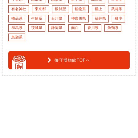
有名神社
東京都
根付型
植物系
極上
武将系
物品系
生殖系
石川県
神奈川県
福井県
稀少
群馬県
茨城県
静岡県
面白
香川県
魚類系
鳥類系
御守博物館TOPへ