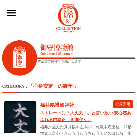
____
日本全国の御守りを紹介します
「心身安定」の御守り
CATEGORY：
心身安定
福井県護國神社
ストレートに「大丈夫！」と言い放つ 安心感あ
ふれる由緒正しき御守り。
福井が生んだ秀才橋本左内が「急流中底之柱 即是
大丈夫之心（きゅうりゅうちゅうていのはしら す