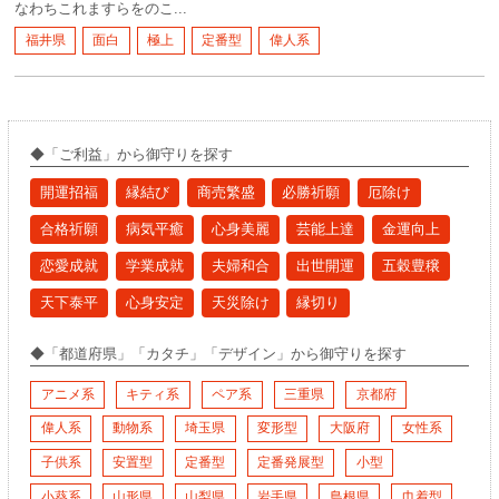
なわちこれますらをのこ...
福井県
面白
極上
定番型
偉人系
◆「ご利益」から御守りを探す
開運招福
縁結び
商売繁盛
必勝祈願
厄除け
合格祈願
病気平癒
心身美麗
芸能上達
金運向上
恋愛成就
学業成就
夫婦和合
出世開運
五穀豊穣
天下泰平
心身安定
天災除け
縁切り
◆「都道府県」「カタチ」「デザイン」から御守りを探す
アニメ系
キティ系
ペア系
三重県
京都府
偉人系
動物系
埼玉県
変形型
大阪府
女性系
子供系
安置型
定番型
定番発展型
小型
小葵系
山形県
山梨県
岩手県
島根県
巾着型