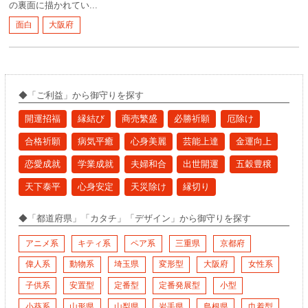
の裏面に描かれてい...
面白
大阪府
◆「ご利益」から御守りを探す
開運招福
縁結び
商売繁盛
必勝祈願
厄除け
合格祈願
病気平癒
心身美麗
芸能上達
金運向上
恋愛成就
学業成就
夫婦和合
出世開運
五穀豊穣
天下泰平
心身安定
天災除け
縁切り
◆「都道府県」「カタチ」「デザイン」から御守りを探す
アニメ系
キティ系
ペア系
三重県
京都府
偉人系
動物系
埼玉県
変形型
大阪府
女性系
子供系
安置型
定番型
定番発展型
小型
小葵系
山形県
山梨県
岩手県
島根県
巾着型