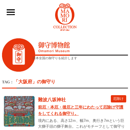
____
日本全国の御守りを紹介します
「大阪府」の御守り
TAG：
厄除け
難波八坂神社
前厄・本厄・後厄と三年にわたって厄除け守護
をしてくれる御守り。
境内にある、高さ12ｍ、幅7m、奥行き7mという巨
大獅子頭の獅子舞台。これがモチーフとして御守り