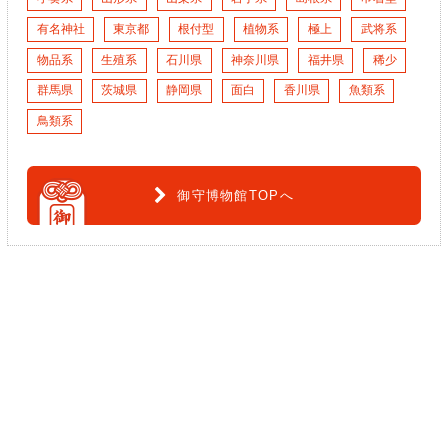
有名神社
東京都
根付型
植物系
極上
武将系
物品系
生殖系
石川県
神奈川県
福井県
稀少
群馬県
茨城県
静岡県
面白
香川県
魚類系
鳥類系
御守博物館TOPへ