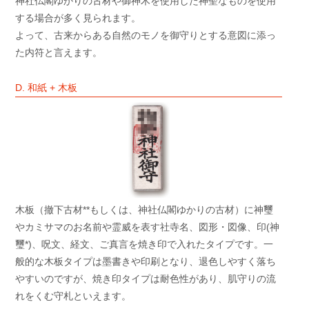
神社仏閣ゆかりの古材や御神木を使用した神聖なものを使用
する場合が多く見られます。
よって、古来からある自然のモノを御守りとする意図に添っ
た内符と言えます。
D. 和紙 + 木板
木板（撤下古材**もしくは、神社仏閣ゆかりの古材）に神璽
やカミサマのお名前や霊威を表す社寺名、図形・図像、印(神
璽*)、呪文、経文、ご真言を焼き印で入れたタイプです。一
般的な木板タイプは墨書きや印刷となり、退色しやすく落ち
やすいのですが、焼き印タイプは耐色性があり、肌守りの流
れをくむ守札といえます。