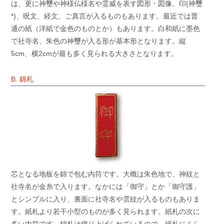
は、更に神璽や神様仏様名や霊威を表す図形・図像、印(神璽
*)、呪文、経文、ご真言が入るものもあります。最近では普
通の紙（洋紙で金色のものとか）もあります。白和紙に墨色
で社寺名、朱色の神璽が入る形が基本形となります。縦
5cm、横2cmが最も多く見られる大きさとなります。
B. 錦札
芯となる地板を錦で包む内符です。大概は朱色地で、神紋と
社寺名が金糸で入ります。なかには「御守」とか「御守護」
とシンプルに入り、裏面に社寺名や雲紋が入るものもありま
す。紙札より若干小型のものが多く見られます。紙札の次に
多い内符です。錦札は織り上げられているので、紙札にくら