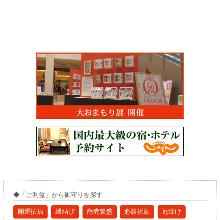
◆「ご利益」から御守りを探す
開運招福
縁結び
商売繁盛
必勝祈願
厄除け