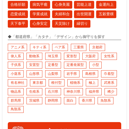
合格祈願
病気平癒
心身美麗
芸能上達
金運向上
恋愛成就
学業成就
夫婦和合
出世開運
五穀豊穣
天下泰平
心身安定
天災除け
縁切り
◆「都道府県」「カタチ」「デザイン」から御守りを探す
アニメ系
キティ系
ペア系
三重県
京都府
偉人系
動物系
埼玉県
変形型
大阪府
女性系
子供系
安置型
定番型
定番発展型
小型
小葵系
山形県
山梨県
岩手県
島根県
巾着型
有名神社
東京都
根付型
植物系
極上
武将系
物品系
生殖系
石川県
神奈川県
福井県
稀少
群馬県
茨城県
静岡県
面白
香川県
魚類系
鳥類系