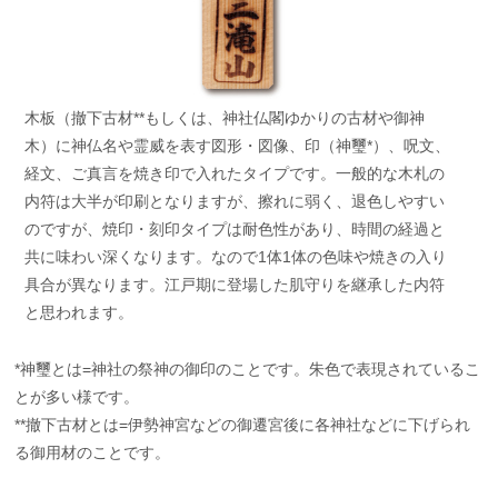
木板（撤下古材**もしくは、神社仏閣ゆかりの古材や御神
木）に神仏名や霊威を表す図形・図像、印（神璽*）、呪文、
経文、ご真言を焼き印で入れたタイプです。一般的な木札の
内符は大半が印刷となりますが、擦れに弱く、退色しやすい
のですが、焼印・刻印タイプは耐色性があり、時間の経過と
共に味わい深くなります。なので1体1体の色味や焼きの入り
具合が異なります。江戸期に登場した肌守りを継承した内符
と思われます。
*神璽とは=神社の祭神の御印のことです。朱色で表現されているこ
とが多い様です。
**撤下古材とは=伊勢神宮などの御遷宮後に各神社などに下げられ
る御用材のことです。