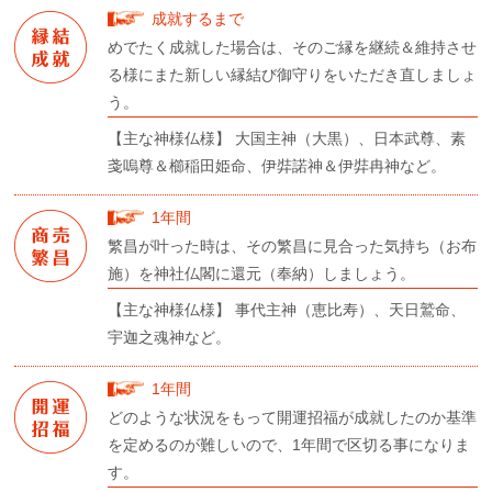
成就するまで
めでたく成就した場合は、そのご縁を継続＆維持させ
る様にまた新しい縁結び御守りをいただき直しましょ
う。
【主な神様仏様】 大国主神（大黒）、日本武尊、素
戔嗚尊＆櫛稲田姫命、伊弉諾神＆伊弉冉神など。
1年間
繁昌が叶った時は、その繁昌に見合った気持ち（お布
施）を神社仏閣に還元（奉納）しましょう。
【主な神様仏様】 事代主神（恵比寿）、天日鷲命、
宇迦之魂神など。
1年間
どのような状況をもって開運招福が成就したのか基準
を定めるのが難しいので、1年間で区切る事になりま
す。