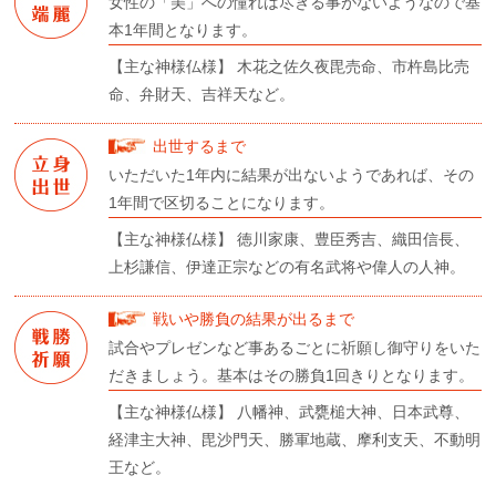
女性の「美」への憧れは尽きる事がないようなので基
本1年間となります。
【主な神様仏様】 木花之佐久夜毘売命、市杵島比売
命、弁財天、吉祥天など。
出世するまで
いただいた1年内に結果が出ないようであれば、その
1年間で区切ることになります。
【主な神様仏様】 徳川家康、豊臣秀吉、織田信長、
上杉謙信、伊達正宗などの有名武将や偉人の人神。
戦いや勝負の結果が出るまで
試合やプレゼンなど事あるごとに祈願し御守りをいた
だきましょう。基本はその勝負1回きりとなります。
【主な神様仏様】 八幡神、武甕槌大神、日本武尊、
経津主大神、毘沙門天、勝軍地蔵、摩利支天、不動明
王など。